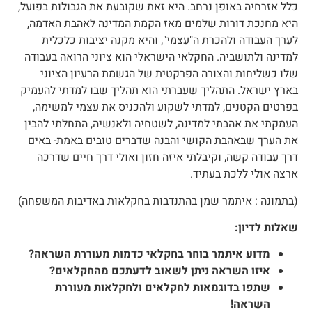
כלל אזרחיה באופן נרחב. היא זאת שקובעת את הגבולות בפועל,
היא מחנכת דורות שלמים מאז הקמת המדינה לאהבת האדמה,
לערך העבודה ולהכרת ה"עצמי", והיא מקנה יציבות כלכלית
למדינה ולתושביה. החקלאי הישראלי הוא ציוני הרואה בעבודה
שלו כשליחות והצורה הפרקטית של הגשמת הרעיון הציוני
בארץ ישראל. התהליך שעברתי הוא תהליך שבו למדתי להעמיק
בפרטים הקטנים, למדתי לשקוע ולהכניס את עצמי למשימה,
העמקתי את אהבתי למדינה, לשטחיה ולאנשיה, התחלתי להבין
את הערך שבאהבת הקושי והבנה שדברים טובים באמת- באים
דרך עבודה קשה, וקיבלתי איזה חזון ואולי דרך חיים שדרכה
ארצה אולי ללכת בעתיד.
(בתמונה : איתמר שמן בהתנדבות בחקלאות באדיבות המשפחה)
שאלות לדיון:
מדוע איתמר בוחר בחקלאי כדמות מעוררת השראה?
איזו השראה ניתן לשאוב לדעתכם מהחקלאים?
שתפו בדוגמאות לחקלאים ולחקלאות מעוררת
השראה!