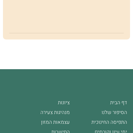
של
בע
יש
// 
דף הבית
ציונות
הסיפור שלנו
מנהיגות צעירה
התפיסה החינוכית
עצמאות המזון
ימי עיון וקורסים
התישבות