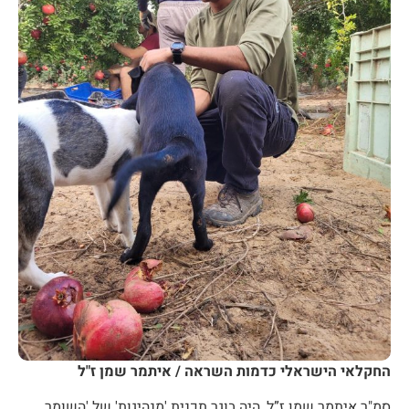
החקלאי הישראלי כדמות השראה / איתמר שמן ז"ל
סמ"ר איתמר שמן ז”ל, היה בוגר תכנית 'מנהיגות' של 'השומר