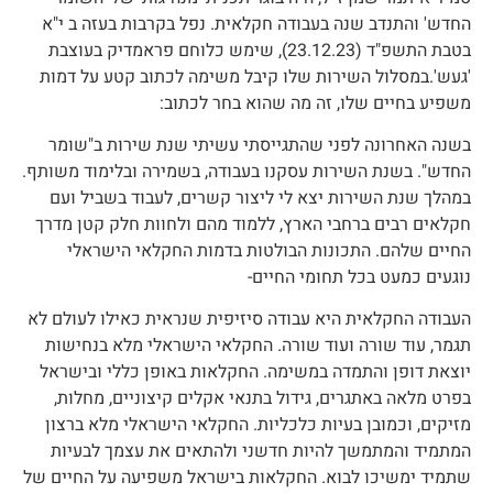
החדש' והתנדב שנה בעבודה חקלאית. נפל בקרבות בעזה ב י"א
בטבת התשפ"ד (23.12.23), שימש כלוחם פראמדיק בעוצבת
'געש'.במסלול השירות שלו קיבל משימה לכתוב קטע על דמות
משפיע בחיים שלו, זה מה שהוא בחר לכתוב:
בשנה האחרונה לפני שהתגייסתי עשיתי שנת שירות ב"שומר
החדש". בשנת השירות עסקנו בעבודה, בשמירה ובלימוד משותף.
במהלך שנת השירות יצא לי ליצור קשרים, לעבוד בשביל ועם
חקלאים רבים ברחבי הארץ, ללמוד מהם ולחוות חלק קטן מדרך
החיים שלהם. התכונות הבולטות בדמות החקלאי הישראלי
נוגעים כמעט בכל תחומי החיים-
העבודה החקלאית היא עבודה סיזיפית שנראית כאילו לעולם לא
תגמר, עוד שורה ועוד שורה. החקלאי הישראלי מלא בנחישות
יוצאת דופן והתמדה במשימה. החקלאות באופן כללי ובישראל
בפרט מלאה באתגרים, גידול בתנאי אקלים קיצוניים, מחלות,
מזיקים, וכמובן בעיות כלכליות. החקלאי הישראלי מלא ברצון
המתמיד והמתמשך להיות חדשני ולהתאים את עצמך לבעיות
שתמיד ימשיכו לבוא. החקלאות בישראל משפיעה על החיים של