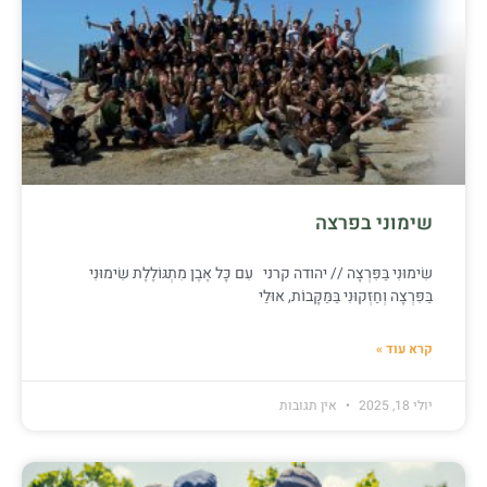
שימוני בפרצה
שִׂימוּנִי בַּפִּרְצָה // יהודה קרני עִם כָּל אֶבֶן מִתְגּוֹלֶלֶת שִׂימוּנִי
בַּפִּרְצָה וְחַזְּקוּנִי בַּמַּקָּבוֹת, אוּלַי
קרא עוד »
יולי 18, 2025
אין תגובות