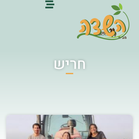
מבית:
חריש