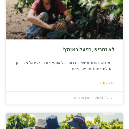
לא נחריש, נפעל באומץ!
כי אם החרש תחרישי- הכרעה של אומץ אזרחי // יואל זילברמן
במגילת אסתר מופיע תיאור
קרא עוד »
יולי 24, 2024
אין תגובות