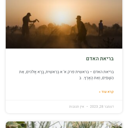
בריאת האדם
בריאת האדם – בראשית פרק א' א בְּרֵאשִׁית, בָּרָא אֱלֹהִים, אֵת
הַשָּׁמַיִם, וְאֵת הָאָרֶץ. ב
קרא עוד »
דצמבר 28, 2023
אין תגובות