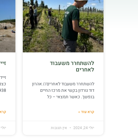
להשתחרר משעבוד
זיי
לאחרים
זייד
להשתחרר משעבוד לאחרים// אהרון
כצנל
דוד גורדון בקשי את מרכז החיים
1938- מכּל קצ
בנפשך. כאשר תמצאי – כל
קרא עוד »
קרא 
יולי 24, 2024
אין תגובות
יולי 23, 2024