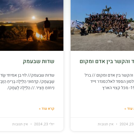
ד והקשר בין אדם ומקום
שדות שבעמק
 והקשר בין אדם ומקום // ברל
שדות שבעמק// לוי בן אמיתי שָׂדו
סון הספד לאלכסנדר זייד
שֶׁבָּעֵמֶק/ קִדְּמוּנִי הַלַּיְלָה בְּרֵיחַ הַזֶּב
וי הארץ
נִיחוֹחַ חָצִיר.// הַלַּיְלָה לָעֵמֶק/
עוד »
קרא עוד »
אין תגובות
יולי 23, 2024
אין תגובות