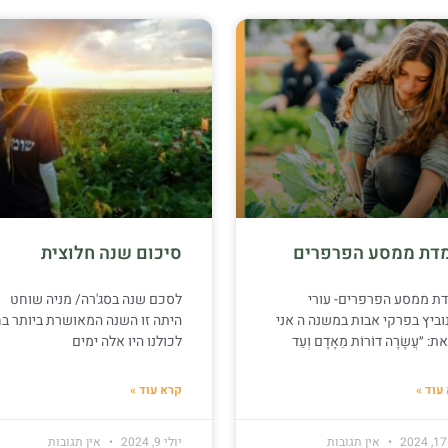
דת ממסע הפרפרים
סיכום שנה חלוצית
דת ממסע הפרפרים- עורי
לסכם שנה בסג'רה/ מניה שוחט
וביץ בפרקי אבות במשנה ה אני
היתה זו השנה המאושרת ביותר בח
: ״עֲשָׂרָה דוֹרוֹת מֵאָדָם וְעַד
לכולנו היו אלה ימים
עוד »
קרא עוד »
אין תגובות
יולי 9, 2024
אין תגובות