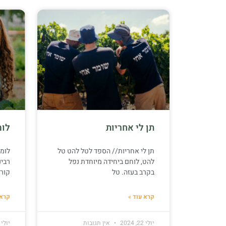
תן לי אחריות
לומ
תן לי אחריות// הספד לטל להט טל
לומ
להט, לוחם ביחידה מיוחדת נפל
רבינ
בקרב בעזה. טל
קוראת
קרא עוד »
קרא 
יולי 22, 2024
אין תגובות
יולי 17, 2024