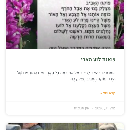
שאגת לוע הארי
שאגת לוע הארי// צוריאל אסף אֶת כָּל הָאֶגְרוֹפִים הַמּוּנָפִים שֶׁל
הַיָּרֹק פּוֹקֵחַ הָאָבִיב מְצַלֵּק בָּנוּ
קרא עוד »
מרץ 31, 2026
אין תגובות