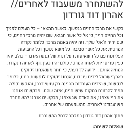
להשתחרר משעבוד לאחרים//
אהרון דוד גורדון
בקשי את מרכז החיים בנפשך. כאשר תמצאי – כל העולם לפניך
וכל החיים חייך, כי אל כל אשר תבואי, שם יהיה מרכז החיים, כי
שם יהיה ה’אני' שלך. וזה יהיה באמת מרכז, כלומר נקודה
המרכזת את כל אשר סביבה. כל משא נפשך וכל התביעות
העליונות עם כל השאיפות העליונות של נפש האדם – כולם יהיו
כעין פריפריות לאותו המרכז, כולם יהיו כעין גוף לאותה הנקודה,
המחַיה אותם… ידועה לך דעתי, כי יותר משאנחנו זקוקים
בארץ־ישראל לידים עובדות, אנחנו זקוקים לנפשות חיות, כלומר
לנפשות, שהידים העובדות תהיינה רק עושי דברן, והנפש יכולה
תמיד להרוויח במקום שיש חיים, איזה שהם.. מבקשים אנחנו
את חיי עצמנו, את האדם שבעצמנו, מבקשים אנחנו
להשתחרר
משיעבודנו לאחרים
, מהשפעתם של אחרים.
מתוך אהרון דוד גורדון במכתב לרחל המשוררת
שאלות לשיחה: