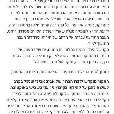
מעבר לדברים שכתובים אצלנו בכתובים, שאפשר לראות בהם
מעין חוזה עם בעל הבית, אני נותן גם לתחושת הלב להוביל אותי
ומרגיש שמסתתר כאן משהו מתחת לפני השטח. תמיד למדנו
בשיעורי ידיעת הארץ שארץ ישראל היא מסדרון בין יבשות -
אפריקה, אסיה, אירופה. כל כך הרבה עמים חלפו במסדרון הזה.
ידיעת הארץ לעומקה מגלה שארץ ישראל היא גם מסדרון רוחני,
מעבר מתודעת עבדות אל מרחב של חירות. פרוזדור מעבר
מחושך לאור.
הקו של הירדן, מהים המלוח, ים המוות, ים של דמעות, אל
הכינרת המתוקה והמאירה הוא לא רק תוואי של נהר, זה סימן
דרך, זה כיוון מחשבה, תיקון של הנפש ושל הלב.
(מתוך 'ספר הבצלים הירוקים' בהוצאת כתר, באדיבות המחבר)
המקור מוקדש לזכרו הברוך של אביב אצילי שנפל בקרב
כשיצא להגן על קהילתו בקיבוץ ניר עוז בשביעי באוקטובר.
אביב היה מעמודי התווך של קהילת ניר עוז, ניהל מוסך לציוד
חקלאי בקיבוץ. הוא היה צייר, רוכב אופניים, אהב מאוד חקלאות
ואת הנוף של הנגב. ביומן אישי שפורסם באתר הארץ כתב אביב
על "יום בחייו": "למרות שלא תמיד קל לי לגרד את עצמי לרכיבה