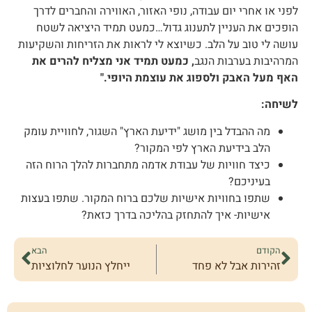
לפני או אחרי יום עבודה, נופי האזור, האווירה והחברים לדרך
הופכים את העניין לתענוג גדול…כמעט תמיד היציאה לשטח
עושה לי טוב על הלב. כשיוצא לי לראות את הזריחות והשקיעות
המרהיבות בערבות הנגב
, כמעט תמיד אני מצליח להרים את
האף מעל האבק ולספוג את עוצמת היופי."
לשיחה:
מה ההבדל בין מושג "ידיעת הארץ" השגור, לחוויית עומק
הלב בידיעת הארץ לפי המקור?
כיצד חוויות של עבודת אדמה מתחברות להלך הרוח הזה
בעיניכם?
שתפו בחוויות אישיות שלכם ברוח המקור. שתפו בעצות
אישיות- איך להתחזק בהליכה בדרך כזאת?
הקודם
הבא
זהירות אבל לא פחד
ייחלץ הנוער לחלוציות