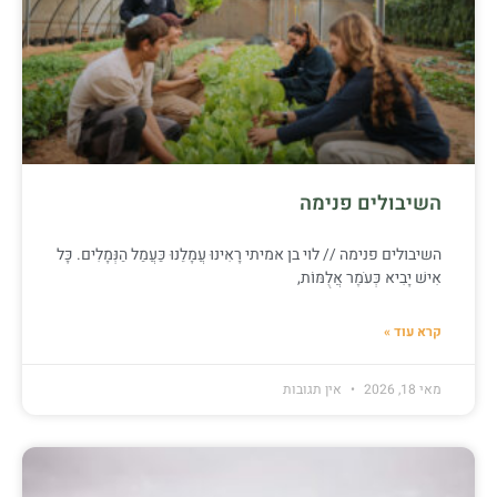
השיבולים פנימה
השיבולים פנימה // לוי בן אמיתי רָאִינוּ עֲמָלֵנוּ כַּעֲמַל הַנְּמָלִים. כָּל
אִישׁ יָבִיא כְּעֹמֶר אֲלֻמּוֹת,
קרא עוד »
מאי 18, 2026
אין תגובות